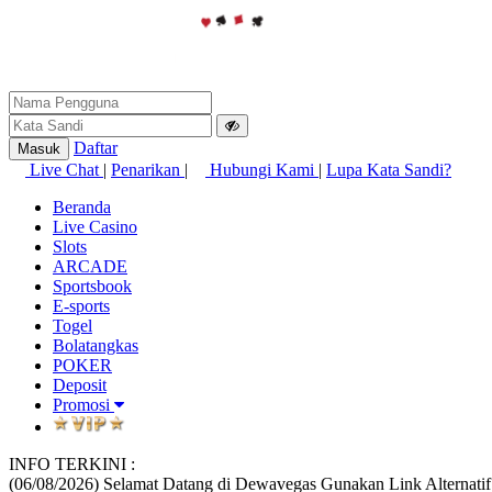
Daftar
Masuk
Live Chat
|
Penarikan
|
Hubungi Kami
|
Lupa Kata Sandi?
Beranda
Live Casino
Slots
ARCADE
Sportsbook
E-sports
Togel
Bolatangkas
POKER
Deposit
Promosi
INFO TERKINI :
(06/08/2026)
Selamat Datang di Dewavegas Gunakan Link Alternatif 